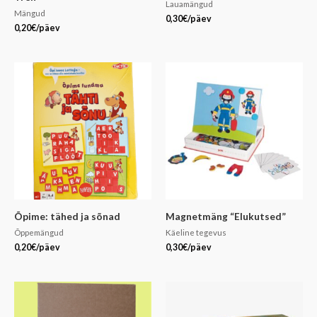
Lauamängud
Mängud
0,30
€
/päev
0,20
€
/päev
Õpime: tähed ja sõnad
Magnetmäng “Elukutsed”
Õppemängud
Käeline tegevus
0,20
€
/päev
0,30
€
/päev