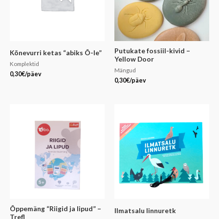
Putukate fossiil-kivid –
Kõnevurri ketas “abiks Õ-le”
Yellow Door
Komplektid
Mängud
0,30
€
/päev
0,30
€
/päev
Õppemäng “Riigid ja lipud” –
Ilmatsalu linnuretk
Trefl