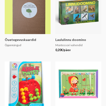
Õuetegevuskaardid
Laululinnu doomino
Õppemängud
Montessori vahendid
0,20
€
/päev