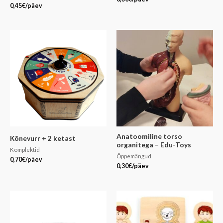
0,45
€
/päev
Anatoomiline torso
Kõnevurr + 2 ketast
organitega – Edu-Toys
Komplektid
Õppemängud
0,70
€
/päev
0,30
€
/päev