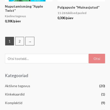
Nuputamismäng “Apple
Pulgapusle “Muinasjutud”
Twist”
11-26 tükilised pusled
Käeline tegevus
0,30
€
/päev
0,30
€
/päev
1
2
→
Otsi
Kategooriad
Aktiivne tegevus
(20)
Kinkekaardid
(1)
Komplektid
(9)