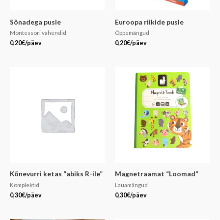
Sõnadega pusle
Euroopa riikide pusle
Montessori vahendid
Õppemängud
0,20
€
/päev
0,20
€
/päev
Kõnevurri ketas “abiks R-ile”
Magnetraamat “Loomad”
Komplektid
Lauamängud
0,30
€
/päev
0,30
€
/päev