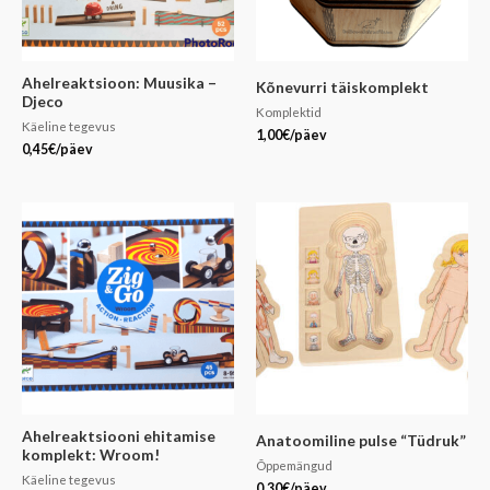
Ahelreaktsioon: Muusika –
Kõnevurri täiskomplekt
Djeco
Komplektid
Käeline tegevus
1,00
€
/päev
0,45
€
/päev
Ahelreaktsiooni ehitamise
Anatoomiline pulse “Tüdruk”
komplekt: Wroom!
Õppemängud
Käeline tegevus
0,30
€
/päev