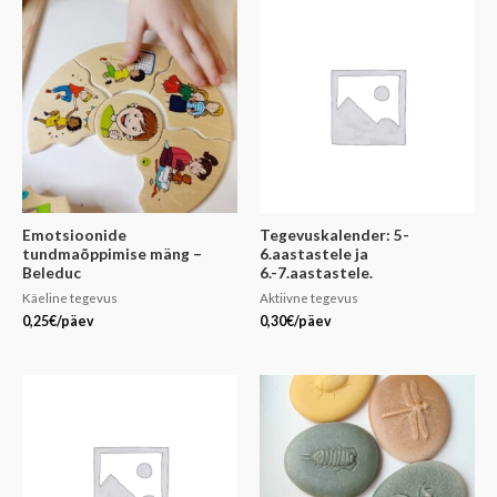
Emotsioonide
Tegevuskalender: 5-
tundmaõppimise mäng –
6.aastastele ja
Beleduc
6.-7.aastastele.
Käeline tegevus
Aktiivne tegevus
0,25
€
/päev
0,30
€
/päev