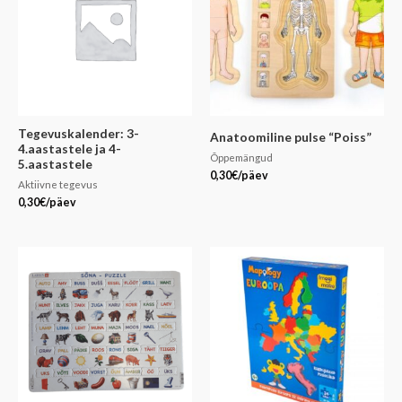
Tegevuskalender: 3-
Anatoomiline pulse “Poiss”
4.aastastele ja 4-
Õppemängud
5.aastastele
0,30
€
/päev
Aktiivne tegevus
0,30
€
/päev