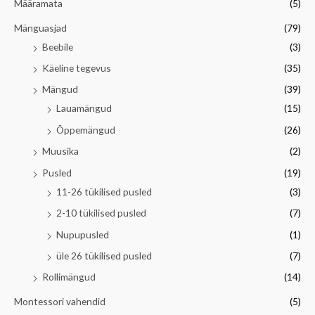
Määramata
(5)
Mänguasjad
(79)
Beebile
(3)
Käeline tegevus
(35)
Mängud
(39)
Lauamängud
(15)
Õppemängud
(26)
Muusika
(2)
Pusled
(19)
11-26 tükilised pusled
(3)
2-10 tükilised pusled
(7)
Nupupusled
(1)
üle 26 tükilised pusled
(7)
Rollimängud
(14)
Montessori vahendid
(5)