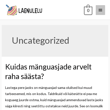
0
Uncategorized
Kuidas mänguasjade arvelt
raha säästa?
Lastega pere jaoks on mänguasjad sama olulised kui muud
tarbeesemed, mis on kodus. Taldrikuid või käterätte ei pea me
koguaeg juurde ostma, kuid mänguasjad ammenduvad laste jaoks
väga kiiresti ning seetõttu ostetakse neid juurde. See on loomulik