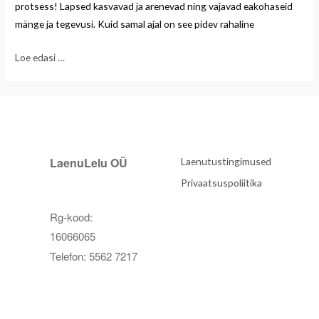
protsess! Lapsed kasvavad ja arenevad ning vajavad eakohaseid
mänge ja tegevusi. Kuid samal ajal on see pidev rahaline
Loe edasi …
LaenuLelu OÜ
Laenutustingimused
Privaatsuspoliitika
Rg-kood:
16066065
Telefon: 5562 7217