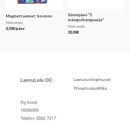
Sünnipäev “5
Magnetraamat: kosmos
mängu/mänguasja”
Määramata
Määramata
0,30
€
/päev
30,00
€
LaenuLelu OÜ
Laenutustingimused
Privaatsuspoliitika
Rg-kood:
16066065
Telefon: 5562 7217