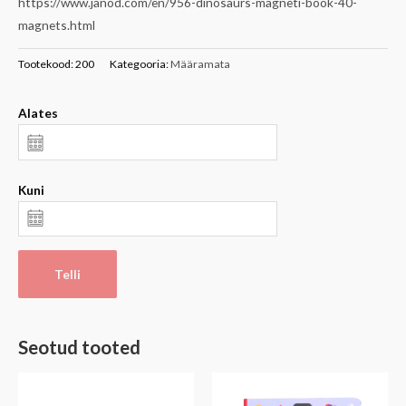
https://www.janod.com/en/956-dinosaurs-magneti-book-40-
magnets.html
Tootekood:
200
Kategooria:
Määramata
Alates
Kuni
Telli
Seotud tooted