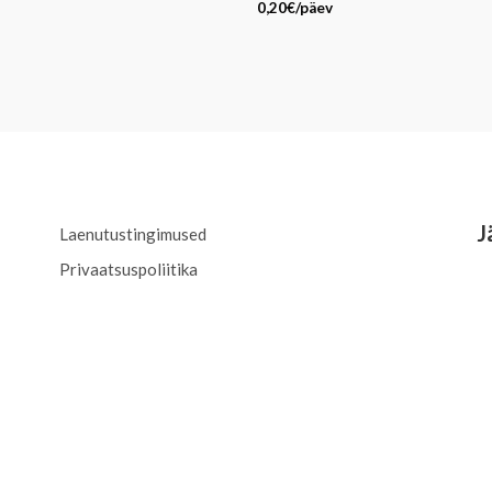
0,20
€
/päev
J
Laenutustingimused
Privaatsuspoliitika