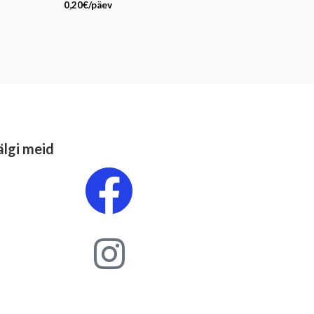
0,20
€
/päev
älgi meid