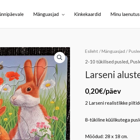
ünnipäevale
Mänguasjad
Kinkekaardid
Minu laenutu
Esileht
/
Mänguasjad
/
Pusle
2-10 tükilised pusled
,
Pusl
Larseni alust
0,20
€
/päev
2 Larseni realistlikke pilti
8-tükiline küülikutega pusl
Mõõdud: 28 x 18 cm.