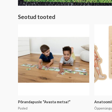
Seotud tooted
Põrandapusle “Avasta metsa!”
Anatoomil
Pusled
Õppemäng