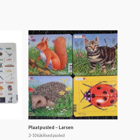
Plaatpusled – Larsen
2-10 tükilised pusled