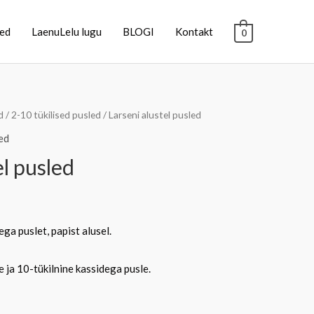
sed
LaenuLelu lugu
BLOGI
Kontakt
0
d
/
2-10 tükilised pusled
/ Larseni alustel pusled
ed
el pusled
dega puslet, papist alusel.
e ja 10-tükilnine kassidega pusle.