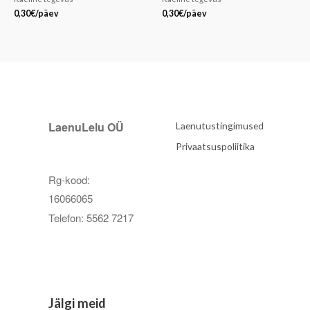
0,30
€
/päev
0,30
€
/päev
LaenuLelu OÜ
Laenutustingimused
Privaatsuspoliitika
Rg-kood:
16066065
Telefon: 5562 7217
Jälgi meid