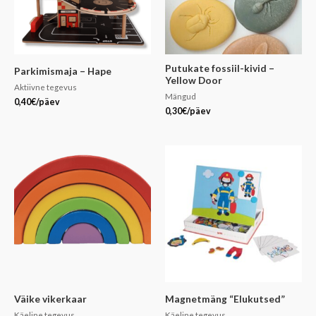
Putukate fossiil-kivid –
Parkimismaja – Hape
Yellow Door
Aktiivne tegevus
Mängud
0,40
€
/päev
0,30
€
/päev
Väike vikerkaar
Magnetmäng “Elukutsed”
Käeline tegevus
Käeline tegevus