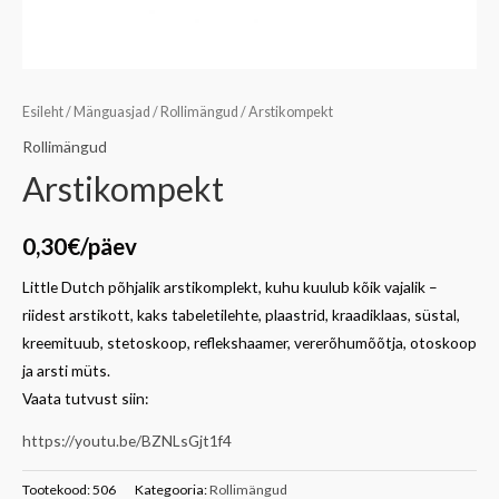
Esileht
/
Mänguasjad
/
Rollimängud
/ Arstikompekt
Rollimängud
Arstikompekt
0,30
€
/päev
Little Dutch põhjalik arstikomplekt, kuhu kuulub kõik vajalik –
riidest arstikott, kaks tabeletilehte, plaastrid, kraadiklaas, süstal,
kreemituub, stetoskoop, reflekshaamer, vererõhumõõtja, otoskoop
ja arsti müts.
Vaata tutvust siin:
https://youtu.be/BZNLsGjt1f4
Tootekood:
506
Kategooria:
Rollimängud